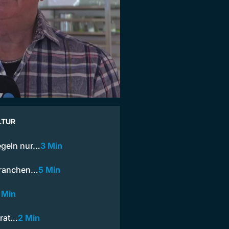
LTUR
egeln nur…
3 Min
 Branchen…
5 Min
 Min
trat…
2 Min