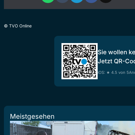
©
TVO Online
Sie wollen k
Jetzt QR-Co
iOS: ★ 4.5 von 5
And
Meistgesehen