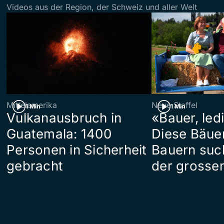
Videos aus der Region, der Schweiz und aller Welt
Mittelamerika
Neue Staffel
1 Min
1 Min
Vulkanausbruch in
«Bauer, led
Guatemala: 1400
Diese Bäue
Personen in Sicherheit
Bauern suc
gebracht
der grosse