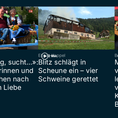
Ebnat-Kappel
B
2 Min
ig, sucht…»:
Blitz schlägt in
rinnen und
Scheune ein – vier
hen nach
Schweine gerettet
l
n Liebe