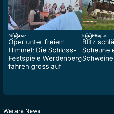
Aktuell
Ebnat-Kappel
4 Min
2 Min
Oper unter freiem
Blitz schlä
Himmel: Die Schloss-
Scheune e
Festspiele Werdenberg
Schweine 
fahren gross auf
Weitere News