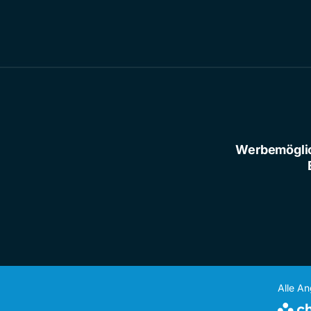
Werbemögli
Alle A