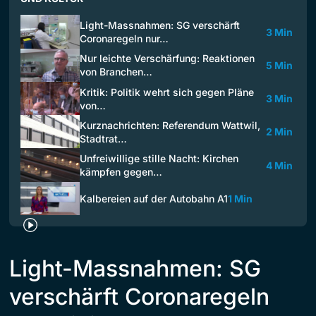
Light-Massnahmen: SG verschärft
3 Min
Coronaregeln nur…
Nur leichte Verschärfung: Reaktionen
5 Min
von Branchen…
Kritik: Politik wehrt sich gegen Pläne
3 Min
von…
Kurznachrichten: Referendum Wattwil,
2 Min
Stadtrat…
Unfreiwillige stille Nacht: Kirchen
4 Min
kämpfen gegen…
Kalbereien auf der Autobahn A1
1 Min
Light-Massnahmen: SG
verschärft Coronaregeln