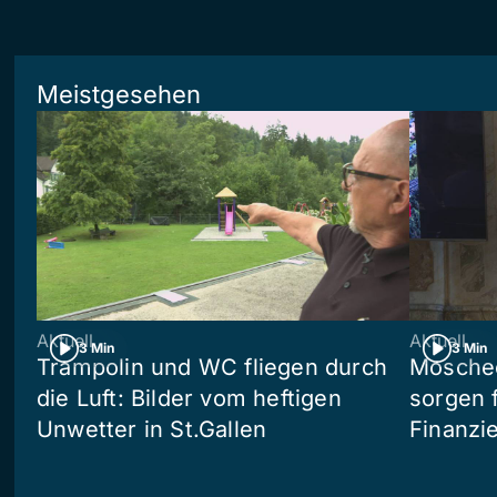
Meistgesehen
Aktuell
Aktuell
3 Min
3 Min
Trampolin und WC fliegen durch
Moschee
die Luft: Bilder vom heftigen
sorgen 
Unwetter in St.Gallen
Finanzi