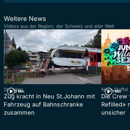
Weitere News
Videos aus der Region, der Schweiz und aller Welt
St.Gallen
Neue Staffel
2 Min
1 Min
Zug kracht in Neu St.Johann mit
Die Crew 
Fahrzeug auf Bahnschranke
Refilled»
zusammen
unsicher