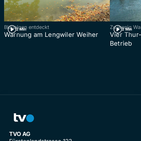
Blaualgen entdeckt
Zu wenig Wa
2 Min
2 Min
Warnung am Lengwiler Weiher
Vier Thur
Betrieb
TVO AG