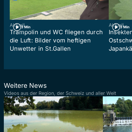
Aktuell
Aktuell
3 Min
3 Min
Trampolin und WC fliegen durch
Insekte
die Luft: Bilder vom heftigen
Ostschw
Unwetter in St.Gallen
Japankä
Weitere News
Videos aus der Region, der Schweiz und aller Welt