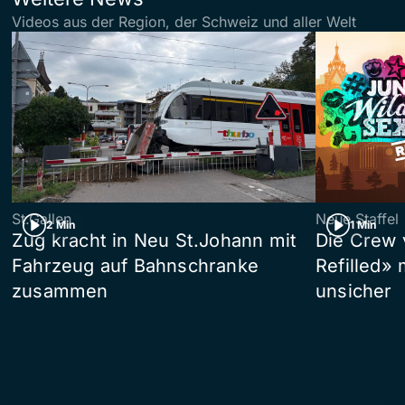
Videos aus der Region, der Schweiz und aller Welt
St.Gallen
Neue Staffel
2 Min
1 Min
Zug kracht in Neu St.Johann mit
Die Crew 
Fahrzeug auf Bahnschranke
Refilled»
zusammen
unsicher