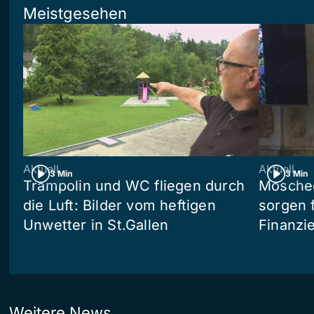
Meistgesehen
Aktuell
Aktuell
3 Min
3 Min
Trampolin und WC fliegen durch
Moschee
die Luft: Bilder vom heftigen
sorgen 
Unwetter in St.Gallen
Finanzi
Weitere News