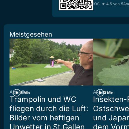
iOS: ★ 4.5 von 5
And
Meistgesehen
Aktuell
Aktuell
3 Min
3 Min
Trampolin und WC
Insekten-
fliegen durch die Luft:
Ostschwei
Bilder vom heftigen
und Japan
Unwetter in St.Gallen
dem Vorm