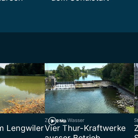
Zu wenig Wasser
S
2 Min
 Lengwiler
Vier Thur-Kraftwerke
ausser Betrieb