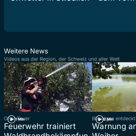
Weitere News
Videos aus der Region, der Schweiz und aller Welt
Ohne Feuer
Blaualgen entdeckt
1 Min
2 Min
Feuerwehr trainiert
Warnung am
Waldbrandbekämpfun
Weiher