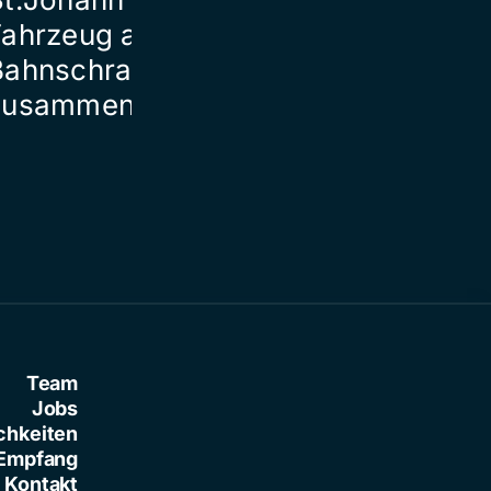
Fahrzeug auf
macht Bulgar
Bahnschranke
unsicher
zusammen
Team
Jobs
chkeiten
Empfang
Kontakt