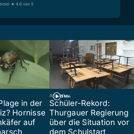
roid: ★ 4.6 von 5
Aktuell
3 Min
Plage in der
Schüler-Rekord:
z? Hornisse
Thurgauer Regierung
käfer auf
über die Situation vor
arsch
dem Schulstart