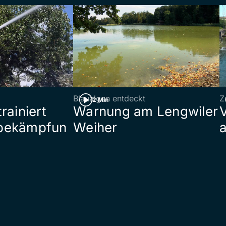
Blaualgen entdeckt
Z
2 Min
rainiert
Warnung am Lengwiler
bekämpfun
Weiher
a