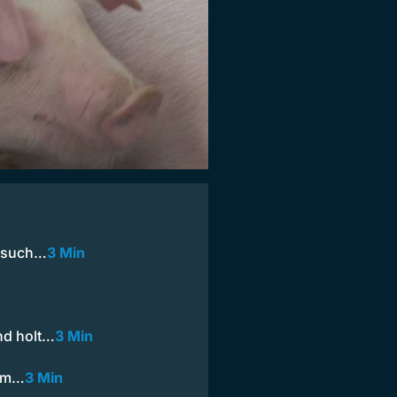
ersuch…
3 Min
nd holt…
3 Min
 am…
3 Min