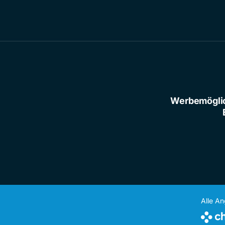
Werbemögli
Alle A