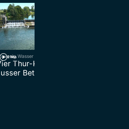
u wenig Wasser
St.Gallen
2 Min
2 Min
Vier Thur-Kraftwerke
Zug kracht in
usser Betrieb
St.Johann mi
Fahrzeug auf
Bahnschrank
zusammen