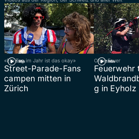
«Ein Tag im Jahr ist das okay»
Ohne Feuer
1 Min
1 Min
Street-Parade-Fans
Feuerwehr t
campen mitten in
Waldbrand
Zürich
g in Eyholz