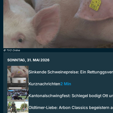
©
TVO Online
SONNTAG, 31. MAI 2026
Sinkende Schweinepreise: Ein Rettunggsv
Kurznachrichten
2 Min
Kantonalschwingfest: Schlegel bodigt Ott u
Oldtimer-Liebe: Arbon Classics begeistern