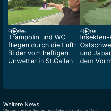
Aktuell
Aktuell
3 Min
3 Min
Trampolin und WC
Insekten-
fliegen durch die Luft:
Ostschwei
Bilder vom heftigen
und Japan
Unwetter in St.Gallen
dem Vorm
Weitere News
Videos aus der Region, der Schweiz und aller Welt