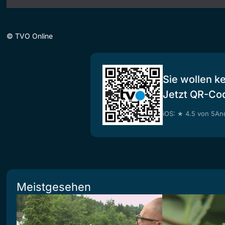
©
TVO Online
Sie wollen k
Jetzt QR-Co
iOS: ★ 4.5 von 5
And
Meistgesehen