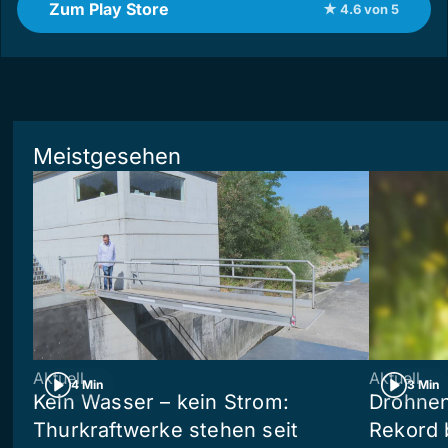
Zum Play Store
★ 4.6 von 5
Meistgesehen
Aktuell
Aktuell
4 Min
3 Min
Kein Wasser – kein Strom:
Drohnen
Thurkraftwerke stehen seit
Rekord 