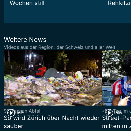
Wochen still
Rehkitz
Weitere News
Videos aus der Region, der Schweiz und aller Welt
90 Tonnen Abfall
«Ein Tag im 
1 Min
1 Min
So wird Zürich über Nacht wieder
Street-P
sauber
mitten in 