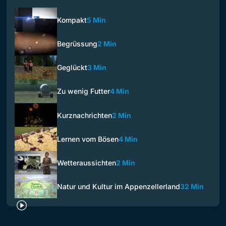
Kompakt
5 Min
Begrüssung
2 Min
Geglückt
3 Min
Zu wenig Futter
4 Min
Kurznachrichten
2 Min
Lernen vom Bösen
4 Min
Wetteraussichten
2 Min
Natur und Kultur im Appenzellerland
32 Min