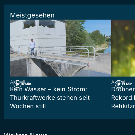
Meistgesehen
Aktuell
Aktuell
4 Min
3 Min
Kein Wasser – kein Strom:
Drohnen
Thurkraftwerke stehen seit
Rekord 
Wochen still
Rehkitz