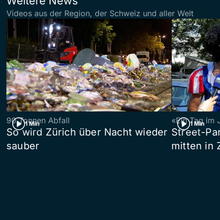
Weitere News
Videos aus der Region, der Schweiz und aller Welt
90 Tonnen Abfall
«Ein Tag im 
1 Min
1 Min
So wird Zürich über Nacht wieder
Street-P
sauber
mitten in 