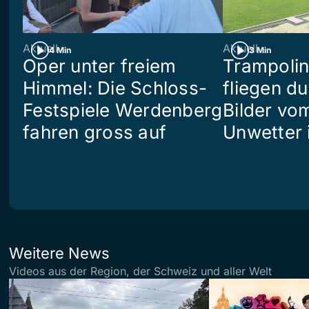
Aktuell
Aktuell
4 Min
3 Min
Oper unter freiem
Trampoli
Himmel: Die Schloss-
fliegen du
Festspiele Werdenberg
Bilder vo
fahren gross auf
Unwetter i
Weitere News
Videos aus der Region, der Schweiz und aller Welt