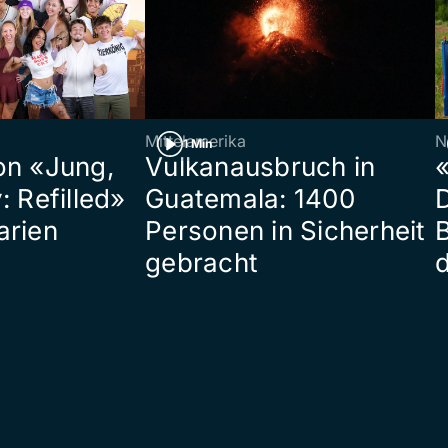
Mittelamerika
N
1 Min
on «Jung,
Vulkanausbruch in
«
: Refilled»
Guatemala: 1400
arien
Personen in Sicherheit
gebracht