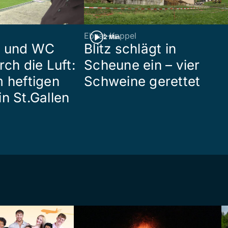
Ebnat-Kappel
2 Min
n und WC
Blitz schlägt in
rch die Luft:
Scheune ein – vier
m heftigen
Schweine gerettet
n St.Gallen