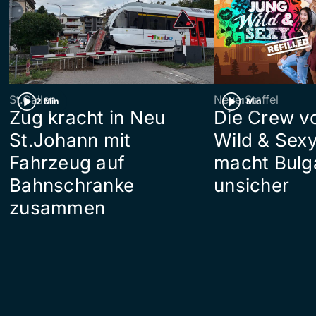
St.Gallen
Neue Staffel
2 Min
1 Min
Zug kracht in Neu
Die Crew v
St.Johann mit
Wild & Sexy
Fahrzeug auf
macht Bulg
Bahnschranke
unsicher
zusammen