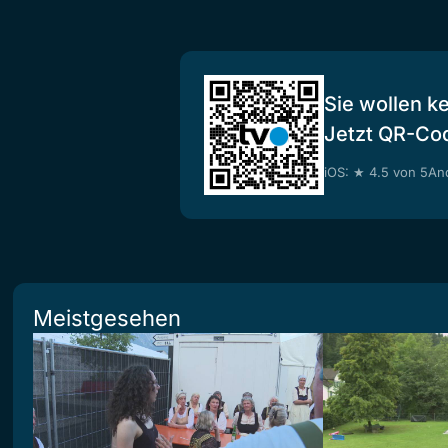
Sie wollen k
Jetzt QR-Co
iOS: ★ 4.5 von 5
And
Meistgesehen