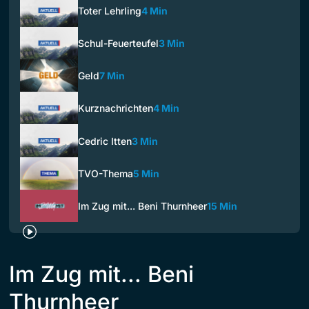
Toter Lehrling
4 Min
Schul-Feuerteufel
3 Min
Geld
7 Min
Kurznachrichten
4 Min
Cedric Itten
3 Min
TVO-Thema
5 Min
Im Zug mit... Beni Thurnheer
15 Min
Im Zug mit... Beni
Thurnheer