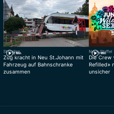
St.Gallen
Neue Staffel
2 Min
1 Min
Zug kracht in Neu St.Johann mit
Die Crew 
Fahrzeug auf Bahnschranke
Refilled»
zusammen
unsicher