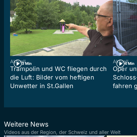
Aktuell
Aktuell
3 Min
4 Min
Trampolin und WC fliegen durch
Oper un
die Luft: Bilder vom heftigen
Schloss
Unwetter in St.Gallen
fahren 
Weitere News
Videos aus der Region, der Schweiz und aller Welt