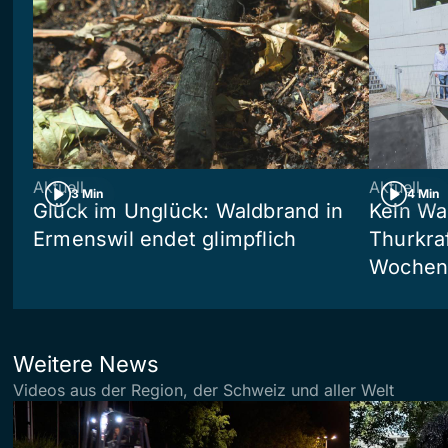
Aktuell
Aktuell
3 Min
4 Min
Glück im Unglück: Waldbrand in
Kein Wa
Ermenswil endet glimpflich
Thurkra
Wochen 
Weitere News
Videos aus der Region, der Schweiz und aller Welt