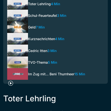
Toter Lehrling
4 Min
Schul-Feuerteufel
3 Min
Geld
7 Min
Kurznachrichten
4 Min
Cedric Itten
3 Min
TVO-Thema
5 Min
Im Zug mit... Beni Thurnheer
15 Min
Toter Lehrling