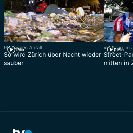
90 Tonnen Abfall
«Ein Tag im 
1 Min
1 Min
So wird Zürich über Nacht wieder
Street-P
sauber
mitten in 