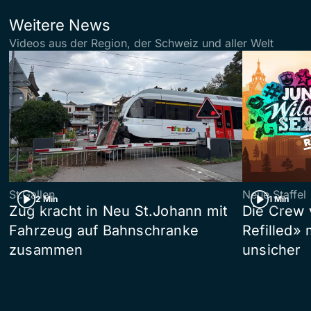
Weitere News
Videos aus der Region, der Schweiz und aller Welt
St.Gallen
Neue Staffel
2 Min
1 Min
Zug kracht in Neu St.Johann mit
Die Crew 
Fahrzeug auf Bahnschranke
Refilled»
zusammen
unsicher