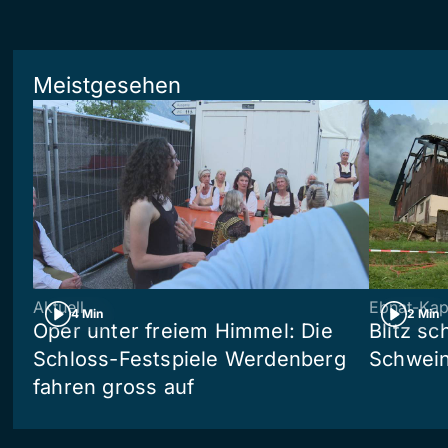
Meistgesehen
Aktuell
Ebnat-Kap
4 Min
2 Min
Oper unter freiem Himmel: Die
Blitz sc
Schloss-Festspiele Werdenberg
Schwein
fahren gross auf