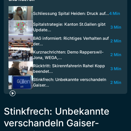
Schliessung Spital Heiden: Druck auf…
4 Min
Spitalstrategie: Kanton St.Gallen gibt
3 Min
Update…
BAG informiert: Richtiges Verhalten auf
2 Min
der…
Kurznachrichten: Demo Rapperswil-
2 Min
Jona, WEGA,…
Rücktritt: Skirennfahrerin Rahel Kopp
3 Min
beendet…
Stinkfrech: Unbekannte verschandeln
2 Min
Gaiser…
Stinkfrech: Unbekannte
verschandeln Gaiser-