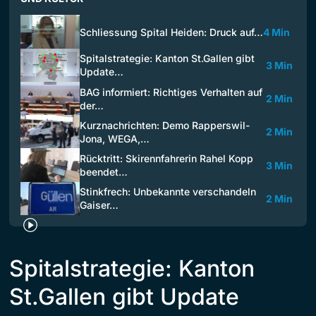
Schliessung Spital Heiden: Druck auf…
4 Min
Spitalstrategie: Kanton St.Gallen gibt
3 Min
Update…
BAG informiert: Richtiges Verhalten auf
2 Min
der…
Kurznachrichten: Demo Rapperswil-
2 Min
Jona, WEGA,…
Rücktritt: Skirennfahrerin Rahel Kopp
3 Min
beendet…
Stinkfrech: Unbekannte verschandeln
2 Min
Gaiser…
Spitalstrategie: Kanton
St.Gallen gibt Update