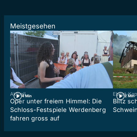
Meistgesehen
Aktuell
Ebnat-Kap
4 Min
2 Min
Oper unter freiem Himmel: Die
Blitz sc
Schloss-Festspiele Werdenberg
Schwein
fahren gross auf