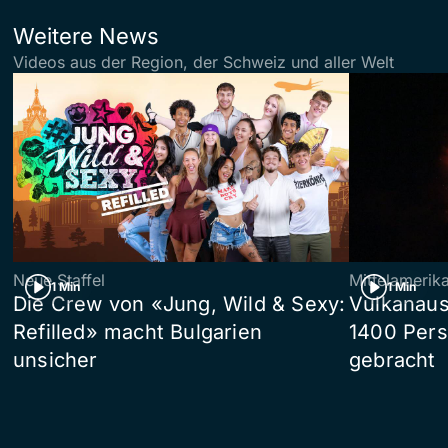
Weitere News
Videos aus der Region, der Schweiz und aller Welt
Neue Staffel
Mittelamerik
1 Min
1 Min
Die Crew von «Jung, Wild & Sexy:
Vulkanaus
Refilled» macht Bulgarien
1400 Pers
unsicher
gebracht