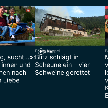
Ebnat-Kappel
B
2 Min
ig, sucht…»:
Blitz schlägt in
rinnen und
Scheune ein – vier
hen nach
Schweine gerettet
l
n Liebe