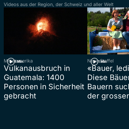
Videos aus der Region, der Schweiz und aller Welt
Mittelamerika
Neue Staffel
1 Min
1 Min
Vulkanausbruch in
«Bauer, led
Guatemala: 1400
Diese Bäue
Personen in Sicherheit
Bauern suc
gebracht
der grosse