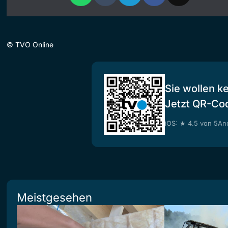
©
TVO Online
Sie wollen k
Jetzt QR-Co
iOS: ★ 4.5 von 5
And
Meistgesehen