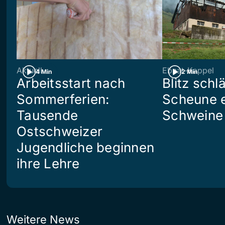
Aktuell
Ebnat-Kappel
4 Min
2 Min
Arbeitsstart nach
Blitz schlä
Sommerferien:
Scheune e
Tausende
Schweine 
Ostschweizer
Jugendliche beginnen
ihre Lehre
Weitere News