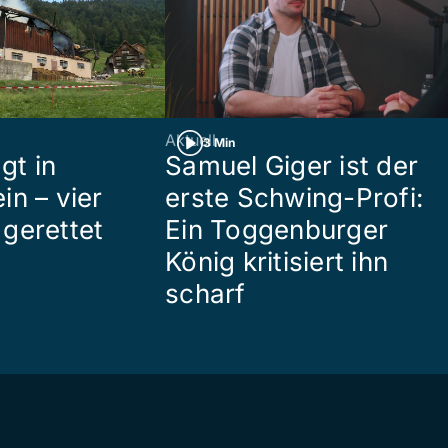
Aktuell
3 Min
gt in
Samuel Giger ist der
in – vier
erste Schwing-Profi:
gerettet
Ein Toggenburger
König kritisiert ihn
scharf