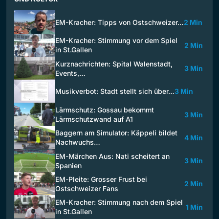
EM-Kracher: Tipps von Ostschweizer…
2 Min
EM-Kracher: Stimmung vor dem Spiel
2 Min
in St.Gallen
Kurznachrichten: Spital Walenstadt,
3 Min
Events,…
Musikverbot: Stadt stellt sich über…
3 Min
Lärmschutz: Gossau bekommt
3 Min
Lärmschutzwand auf A1
Baggern am Simulator: Käppeli bildet
4 Min
Nachwuchs…
EM-Märchen Aus: Nati scheitert an
3 Min
Spanien
EM-Pleite: Grosser Frust bei
2 Min
Ostschweizer Fans
EM-Kracher: Stimmung nach dem Spiel
1 Min
in St.Gallen