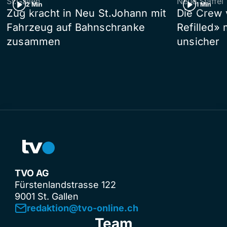
St.Gallen
Neue Staffel
2 Min
1 Min
Zug kracht in Neu St.Johann mit
Die Crew 
Fahrzeug auf Bahnschranke
Refilled»
zusammen
unsicher
TVO AG
Fürstenlandstrasse 122
9001 St. Gallen
redaktion@tvo-online.ch
Team