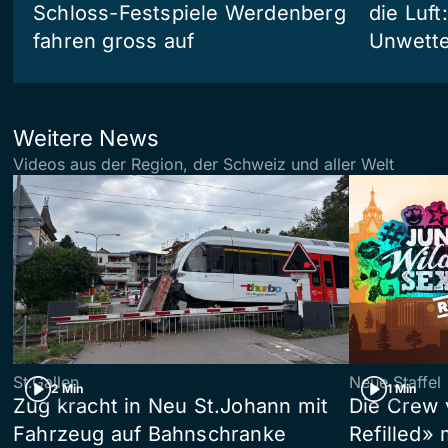
Schloss-Festspiele Werdenberg
die Luft
fahren gross auf
Unwetter
Weitere News
Videos aus der Region, der Schweiz und aller Welt
St.Gallen
Neue Staffel
2 Min
1 Min
Zug kracht in Neu St.Johann mit
Die Crew 
Fahrzeug auf Bahnschranke
Refilled»