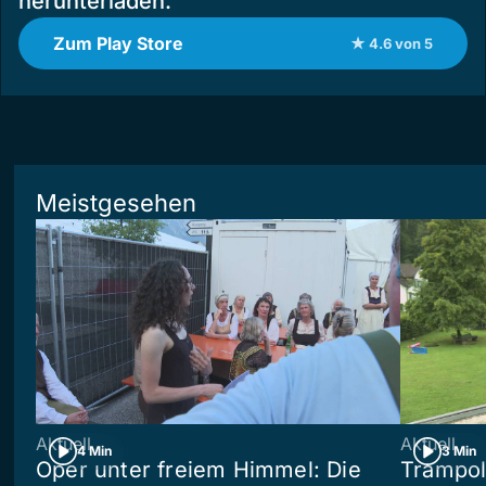
herunterladen.
Zum Play Store
★ 4.6 von 5
Meistgesehen
Aktuell
Aktuell
4 Min
3 Min
Oper unter freiem Himmel: Die
Trampol