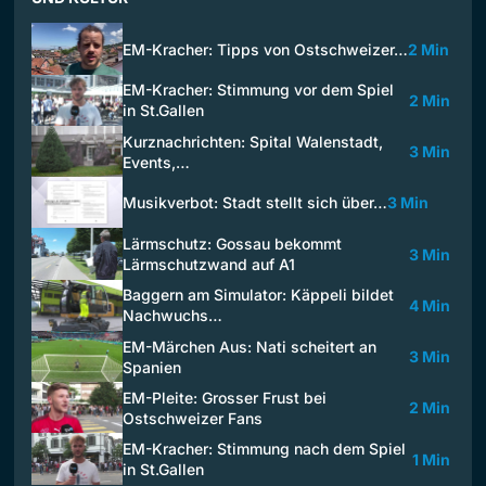
EM-Kracher: Tipps von Ostschweizer…
2 Min
EM-Kracher: Stimmung vor dem Spiel
2 Min
in St.Gallen
Kurznachrichten: Spital Walenstadt,
3 Min
Events,…
Musikverbot: Stadt stellt sich über…
3 Min
Lärmschutz: Gossau bekommt
3 Min
Lärmschutzwand auf A1
Baggern am Simulator: Käppeli bildet
4 Min
Nachwuchs…
EM-Märchen Aus: Nati scheitert an
3 Min
Spanien
EM-Pleite: Grosser Frust bei
2 Min
Ostschweizer Fans
EM-Kracher: Stimmung nach dem Spiel
1 Min
in St.Gallen