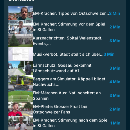
EM-Kracher: Tipps von Ostschweizer…
2 Min
EM-Kracher: Stimmung vor dem Spiel
2 Min
in St.Gallen
Kurznachrichten: Spital Walenstadt,
3 Min
Events,…
Musikverbot: Stadt stellt sich über…
3 Min
Lärmschutz: Gossau bekommt
3 Min
Lärmschutzwand auf A1
Baggern am Simulator: Käppeli bildet
4 Min
Nachwuchs…
EM-Märchen Aus: Nati scheitert an
3 Min
Spanien
EM-Pleite: Grosser Frust bei
2 Min
Ostschweizer Fans
EM-Kracher: Stimmung nach dem Spiel
1 Min
in St.Gallen