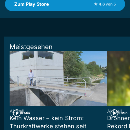
Zum Play Store
★ 4.6 von 5
Meistgesehen
Aktuell
Aktuell
4 Min
3 Min
Kein Wasser – kein Strom:
Drohnen
Thurkraftwerke stehen seit
Rekord 