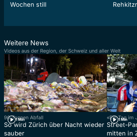
Wochen still
Rehkitz
Weitere News
Videos aus der Region, der Schweiz und aller Welt
90 Tonnen Abfall
«Ein Tag im 
1 Min
1 Min
So wird Zürich über Nacht wieder
Street-P
sauber
mitten in 