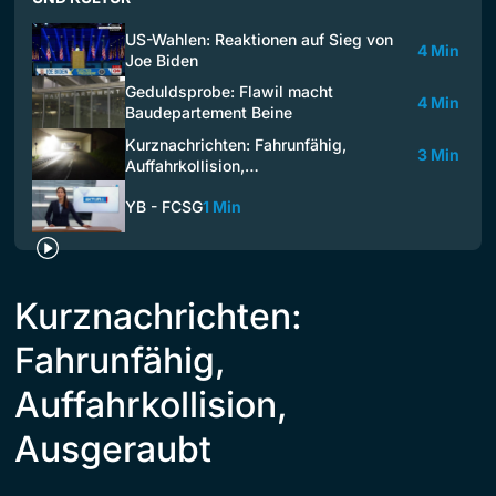
US-Wahlen: Reaktionen auf Sieg von
4 Min
Joe Biden
Geduldsprobe: Flawil macht
4 Min
Baudepartement Beine
Kurznachrichten: Fahrunfähig,
3 Min
Auffahrkollision,…
YB - FCSG
1 Min
Kurznachrichten:
Fahrunfähig,
Auffahrkollision,
Ausgeraubt