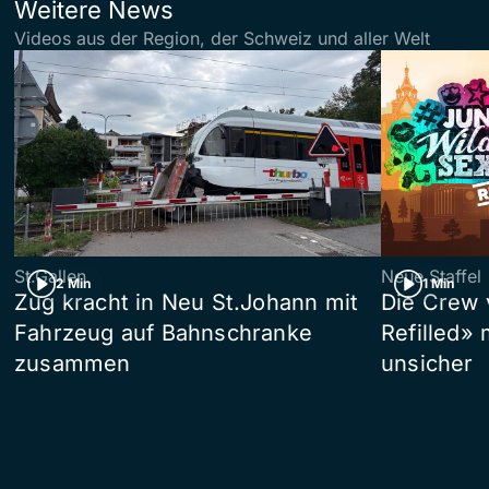
Weitere News
Videos aus der Region, der Schweiz und aller Welt
St.Gallen
Neue Staffel
2 Min
1 Min
Zug kracht in Neu St.Johann mit
Die Crew 
Fahrzeug auf Bahnschranke
Refilled»
zusammen
unsicher