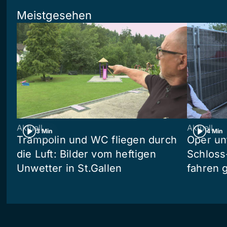
Meistgesehen
Aktuell
Aktuell
3 Min
4 Min
Trampolin und WC fliegen durch
Oper un
die Luft: Bilder vom heftigen
Schloss
Unwetter in St.Gallen
fahren 