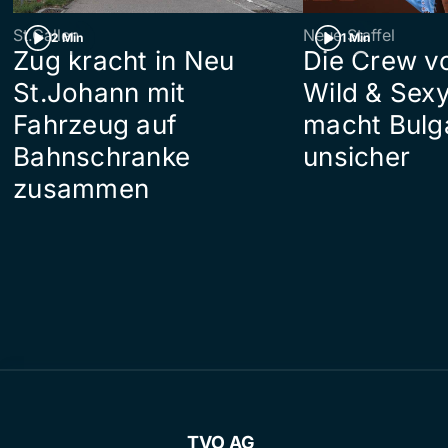
St.Gallen
Neue Staffel
2 Min
1 Min
Zug kracht in Neu
Die Crew v
St.Johann mit
Wild & Sexy
Fahrzeug auf
macht Bulg
Bahnschranke
unsicher
zusammen
TVO AG