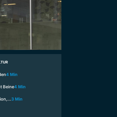
LTUR
den
4 Min
t Beine
4 Min
sion,…
3 Min