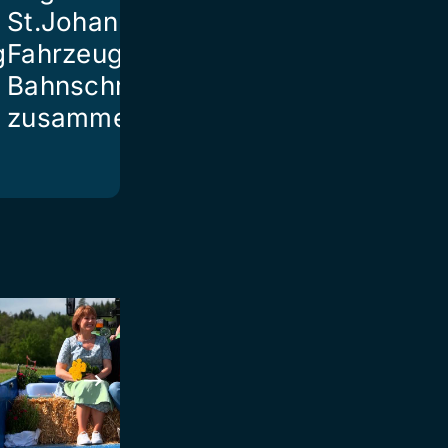
St.Johann mit
g
Fahrzeug auf
Bahnschranke
zusammen