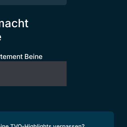
macht
e
rtement Beine
eine TVO-Highlights verpassen?