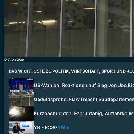
©
TVO Online
DAS WICHTIGSTE ZU POLITIK, WIRTSCHAFT, SPORT UND KU
US-Wahlen: Reaktionen auf Sieg von Joe Bi
Geduldsprobe: Flawil macht Baudepartemen
Kurznachrichten: Fahrunfähig, Auffahrkolli
YB - FCSG
1 Min