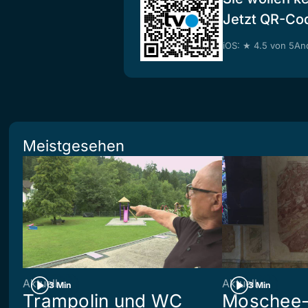
Jetzt QR-Co
iOS: ★ 4.5 von 5
And
Meistgesehen
Aktuell
Aktuell
3 Min
3 Min
Trampolin und WC
Moschee-