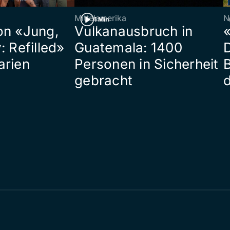
Mittelamerika
N
1 Min
on «Jung,
Vulkanausbruch in
«
: Refilled»
Guatemala: 1400
arien
Personen in Sicherheit
gebracht