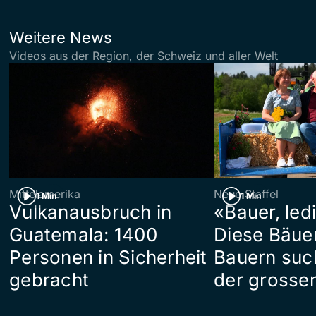
Weitere News
Videos aus der Region, der Schweiz und aller Welt
Mittelamerika
Neue Staffel
1 Min
1 Min
Vulkanausbruch in
«Bauer, led
Guatemala: 1400
Diese Bäue
Personen in Sicherheit
Bauern suc
gebracht
der grosse