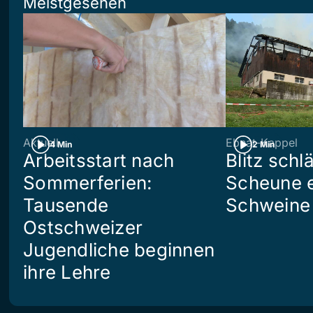
Meistgesehen
Aktuell
Ebnat-Kappel
4 Min
2 Min
Arbeitsstart nach
Blitz schlä
Sommerferien:
Scheune e
Tausende
Schweine 
Ostschweizer
Jugendliche beginnen
ihre Lehre