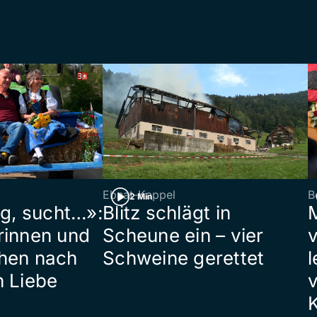
Ebnat-Kappel
B
2 Min
ig, sucht…»:
Blitz schlägt in
rinnen und
Scheune ein – vier
hen nach
Schweine gerettet
l
n Liebe