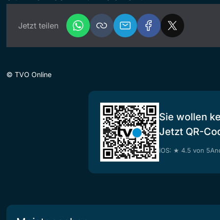
Jetzt teilen
©
TVO Online
Sie wollen k
Jetzt QR-Co
iOS: ★ 4.5 von 5
And