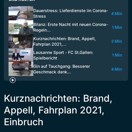
Dauerstress: Lieferdienste im Corona-
4 Min
Stress
Bilanz: Erste Nacht mit neuen Corona-
1 Min
Regeln…
Kurznachrichten: Brand, Appell,
3 Min
Fahrplan 2021,…
Lausanne Sport - FC St.Gallen:
1 Min
Spielbericht
Gin auf Tauchgang: Besserer
4 Min
Geschmack dank…
Kurznachrichten: Brand,
Appell, Fahrplan 2021,
Einbruch