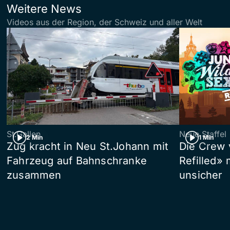
Weitere News
Videos aus der Region, der Schweiz und aller Welt
St.Gallen
Neue Staffel
2 Min
1 Min
Zug kracht in Neu St.Johann mit
Die Crew 
Fahrzeug auf Bahnschranke
Refilled»
zusammen
unsicher