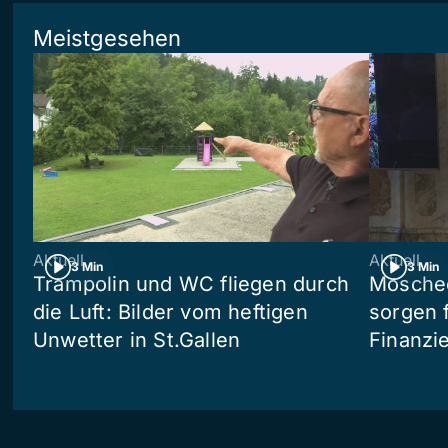
Meistgesehen
Aktuell
Aktuell
3 Min
3 Min
Trampolin und WC fliegen durch
Moschee
die Luft: Bilder vom heftigen
sorgen 
Unwetter in St.Gallen
Finanzi