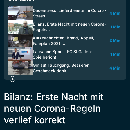
Dauerstress: Lieferdienste im Corona-
4 Min
Stress
Bilanz: Erste Nacht mit neuen Corona-
1 Min
Regeln…
Kurznachrichten: Brand, Appell,
3 Min
Fahrplan 2021,…
Lausanne Sport - FC St.Gallen:
1 Min
Spielbericht
Gin auf Tauchgang: Besserer
4 Min
Geschmack dank…
Bilanz: Erste Nacht mit
neuen Corona-Regeln
verlief korrekt