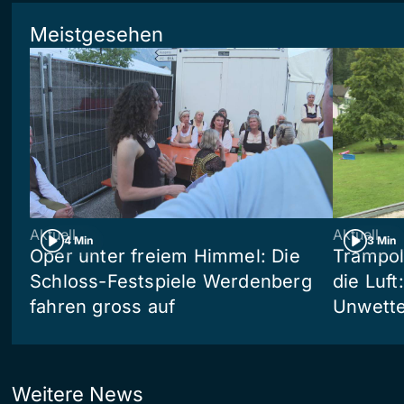
Meistgesehen
Aktuell
Aktuell
4 Min
3 Min
Oper unter freiem Himmel: Die
Trampol
Schloss-Festspiele Werdenberg
die Luft
fahren gross auf
Unwetter
Weitere News