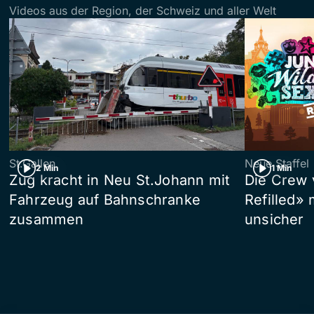
Videos aus der Region, der Schweiz und aller Welt
St.Gallen
Neue Staffel
2 Min
1 Min
Zug kracht in Neu St.Johann mit
Die Crew 
Fahrzeug auf Bahnschranke
Refilled»
zusammen
unsicher