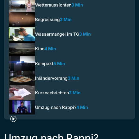
Wetteraussichten
3 Min
Begrüssung
2 Min
Wassermangel im TG
3 Min
Kino
4 Min
Kompakt
5 Min
Inländervorrang
3 Min
Kurznachrichten
2 Min
Umzug nach Rappi?
4 Min
Umzug nach Rappi?