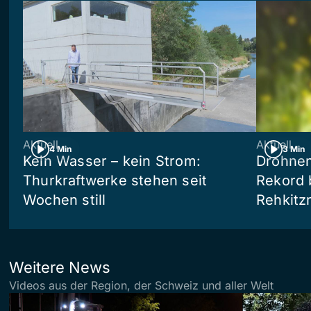
Aktuell
Aktuell
4 Min
3 Min
Kein Wasser – kein Strom:
Drohnen
Thurkraftwerke stehen seit
Rekord 
Wochen still
Rehkitz
Weitere News
Videos aus der Region, der Schweiz und aller Welt