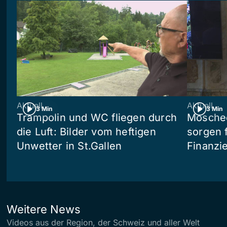
Aktuell
Aktuell
3 Min
3 Min
Trampolin und WC fliegen durch
Moschee
die Luft: Bilder vom heftigen
sorgen 
Unwetter in St.Gallen
Finanzi
Weitere News
Videos aus der Region, der Schweiz und aller Welt