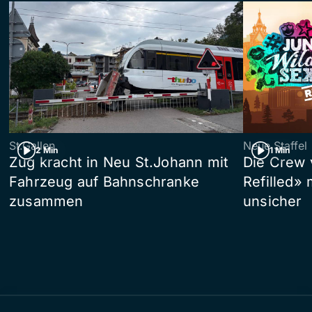
St.Gallen
Neue Staffel
2 Min
1 Min
Zug kracht in Neu St.Johann mit
Die Crew 
Fahrzeug auf Bahnschranke
Refilled»
zusammen
unsicher