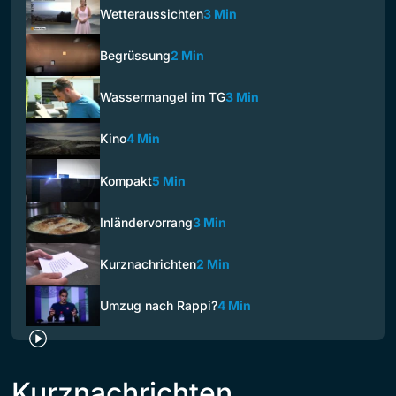
Wetteraussichten
3 Min
Begrüssung
2 Min
Wassermangel im TG
3 Min
Kino
4 Min
Kompakt
5 Min
Inländervorrang
3 Min
Kurznachrichten
2 Min
Umzug nach Rappi?
4 Min
Kurznachrichten