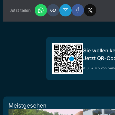
Jetzt teilen
Sie wollen k
Jetzt QR-Co
iOS: ★ 4.5 von 5
And
Meistgesehen