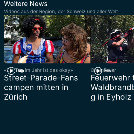
Weitere News
Videos aus der Region, der Schweiz und aller Welt
«Ein Tag im Jahr ist das okay»
Ohne Feuer
1 Min
1 Min
Street-Parade-Fans
Feuerwehr t
campen mitten in
Waldbrand
Zürich
g in Eyholz