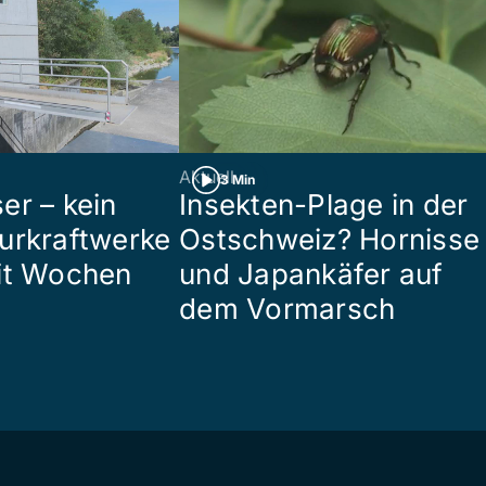
Aktuell
3 Min
er – kein
Insekten-Plage in der
urkraftwerke
Ostschweiz? Hornisse
it Wochen
und Japankäfer auf
dem Vormarsch