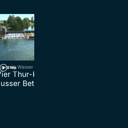
u wenig Wasser
St.Gallen
2 Min
2 Min
Vier Thur-Kraftwerke
Zug kracht in
usser Betrieb
St.Johann mi
Fahrzeug auf
Bahnschrank
zusammen