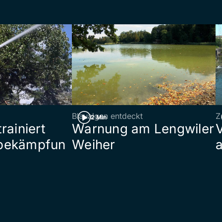
Blaualgen entdeckt
Z
2 Min
rainiert
Warnung am Lengwiler
bekämpfun
Weiher
a