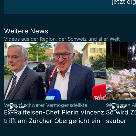
jetzt e
Weitere News
Videos aus der Region, der Schweiz und aller Welt
Vorwurf schwerer Vermögensdelikte
90 Tonnen Ab
2 Min
1 Min
Ex-Raiffeisen-Chef Pierin Vincenz
So wird Z
trifft am Zürcher Obergericht ein
sauber