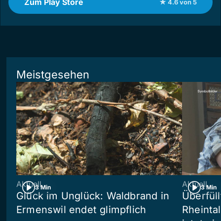
Zum Play Store
★ 4.6 von 5
Meistgesehen
Aktuell
Aktuell
3 Min
3 Min
Glück im Unglück: Waldbrand in
Überfül
Ermenswil endet glimpflich
Rheinta