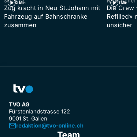
St.Gallen
Neue Staffel
2 Min
1 Min
Zug kracht in Neu St.Johann mit
Die Crew 
Fahrzeug auf Bahnschranke
Refilled»
zusammen
unsicher
TVO AG
Fürstenlandstrasse 122
9001 St. Gallen
redaktion@tvo-online.ch
Team