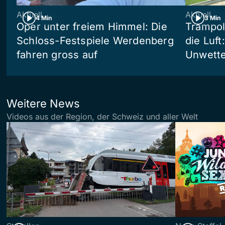
Aktuell
Aktuell
4 Min
3 Min
Oper unter freiem Himmel: Die
Trampol
Schloss-Festspiele Werdenberg
die Luft
fahren gross auf
Unwetter
Weitere News
Videos aus der Region, der Schweiz und aller Welt