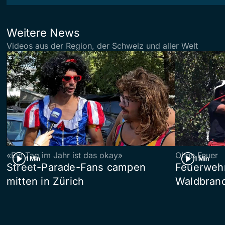
Weitere News
Videos aus der Region, der Schweiz und aller Welt
«Ein Tag im Jahr ist das okay»
Ohne Feuer
1 Min
1 Min
Street-Parade-Fans campen
Feuerwehr 
mitten in Zürich
Waldbrand