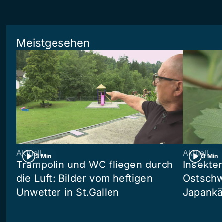
Meistgesehen
Aktuell
Aktuell
3 Min
3 Min
Trampolin und WC fliegen durch
Insekte
die Luft: Bilder vom heftigen
Ostschw
Unwetter in St.Gallen
Japankä