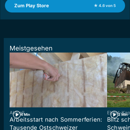
Zum Play Store
★ 4.6 von 5
Meistgesehen
Aktuell
Ebnat-Kap
4 Min
2 Min
Arbeitsstart nach Sommerferien:
Blitz sc
Tausende Ostschweizer
Schwein