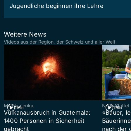
Jugendliche beginnen ihre Lehre
Weitere News
Videos aus der Region, der Schweiz und aller Welt
Mittelamerika
Neue Staffel
1 Min
1 Min
Vulkanausbruch in Guatemala:
«Bauer, l
1400 Personen in Sicherheit
Bäuerinne
gebracht
nach der 