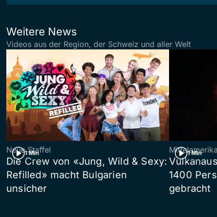
Weitere News
Videos aus der Region, der Schweiz und aller Welt
Neue Staffel
Mittelamerik
1 Min
1 Min
Die Crew von «Jung, Wild & Sexy:
Vulkanaus
Refilled» macht Bulgarien
1400 Pers
unsicher
gebracht