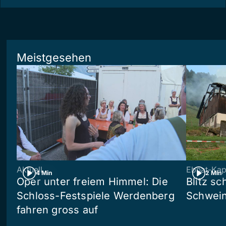
Meistgesehen
Aktuell
Ebnat-Kap
4 Min
2 Min
Oper unter freiem Himmel: Die
Blitz sc
Schloss-Festspiele Werdenberg
Schwein
fahren gross auf