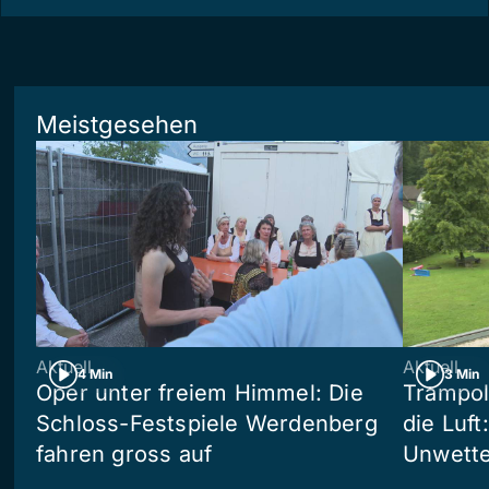
Meistgesehen
Aktuell
Aktuell
4 Min
3 Min
Oper unter freiem Himmel: Die
Trampol
Schloss-Festspiele Werdenberg
die Luft
fahren gross auf
Unwetter