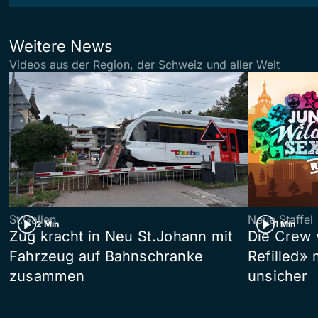
Weitere News
Videos aus der Region, der Schweiz und aller Welt
St.Gallen
Neue Staffel
2 Min
1 Min
Zug kracht in Neu St.Johann mit
Die Crew 
Fahrzeug auf Bahnschranke
Refilled»
zusammen
unsicher