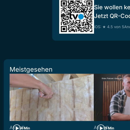
Sie wollen k
Jetzt QR-Co
iOS: ★ 4.5 von 5
And
Meistgesehen
Aktuell
Aktuell
4 Min
3 Min