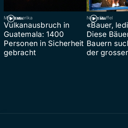
Mittelamerika
Neue Staffel
1 Min
1 Min
Vulkanausbruch in
«Bauer, led
Guatemala: 1400
Diese Bäue
Personen in Sicherheit
Bauern suc
gebracht
der grosse