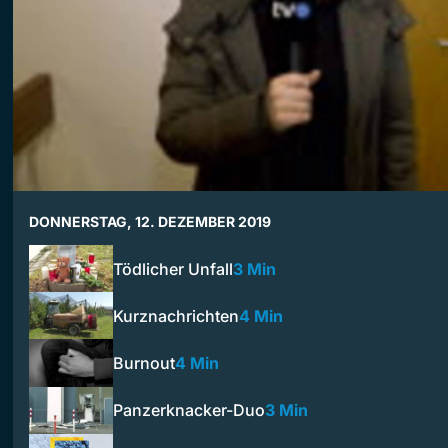
DONNERSTAG, 12. DEZEMBER 2019
Tödlicher Unfall
3 Min
Kurznachrichten
4 Min
Burnout
4 Min
Panzerknacker-Duo
3 Min