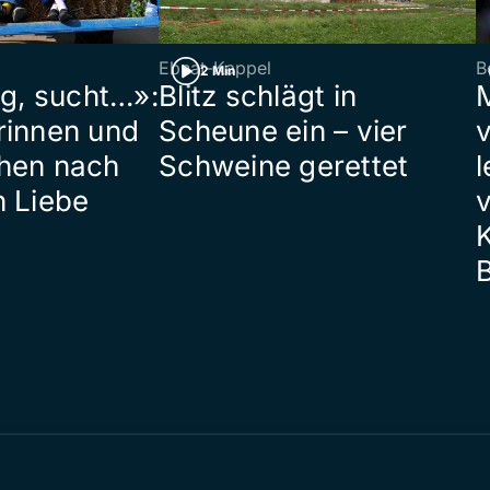
Ebnat-Kappel
B
2 Min
ig, sucht…»:
Blitz schlägt in
rinnen und
Scheune ein – vier
hen nach
Schweine gerettet
l
n Liebe