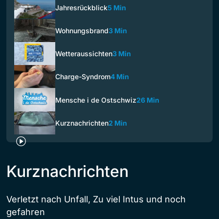
Jahresrückblick
5 Min
Wohnungsbrand
3 Min
Wetteraussichten
3 Min
Charge-Syndrom
4 Min
Mensche i de Ostschwiz
26 Min
Kurznachrichten
2 Min
Kurznachrichten
Verletzt nach Unfall, Zu viel Intus und noch
gefahren