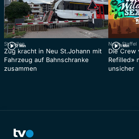
St.Gallen
Neue Staffel
2 Min
1 Min
Zug kracht in Neu St.Johann mit
Die Crew 
Fahrzeug auf Bahnschranke
Refilled»
zusammen
unsicher