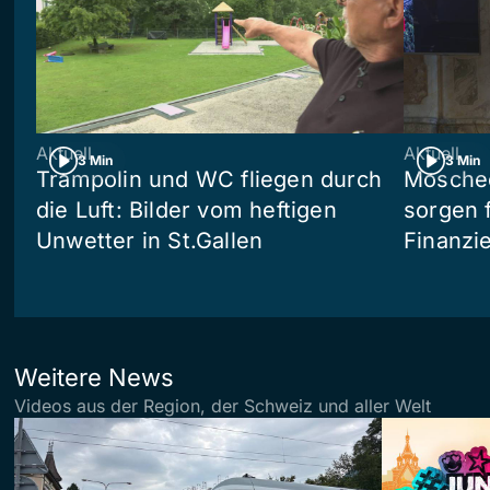
Aktuell
Aktuell
3 Min
3 Min
Trampolin und WC fliegen durch
Moschee
die Luft: Bilder vom heftigen
sorgen 
Unwetter in St.Gallen
Finanzi
Weitere News
Videos aus der Region, der Schweiz und aller Welt