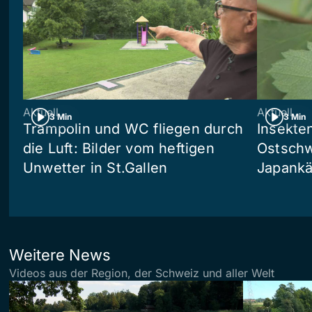
Aktuell
Aktuell
3 Min
3 Min
Trampolin und WC fliegen durch
Insekte
die Luft: Bilder vom heftigen
Ostschw
Unwetter in St.Gallen
Japankä
Weitere News
Videos aus der Region, der Schweiz und aller Welt