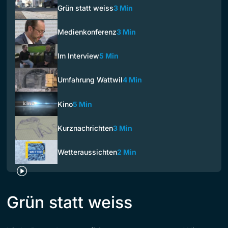
Grün statt weiss
3 Min
Medienkonferenz
3 Min
Im Interview
5 Min
Umfahrung Wattwil
4 Min
Kino
5 Min
Kurznachrichten
3 Min
Wetteraussichten
2 Min
Grün statt weiss