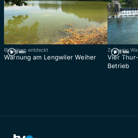
Blaualgen entdeckt
Zu wenig Wa
2 Min
2 Min
Warnung am Lengwiler Weiher
Vier Thur
Betrieb