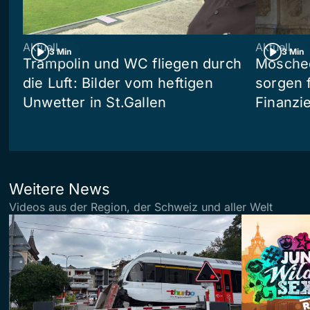
Aktuell
Aktuell
3 Min
3 Min
Trampolin und WC fliegen durch
Moschee
die Luft: Bilder vom heftigen
sorgen 
Unwetter in St.Gallen
Finanzi
Weitere News
Videos aus der Region, der Schweiz und aller Welt