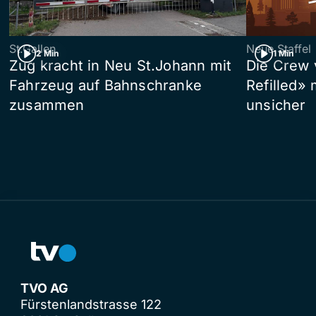
St.Gallen
Neue Staffel
2 Min
1 Min
Zug kracht in Neu St.Johann mit
Die Crew 
Fahrzeug auf Bahnschranke
Refilled»
zusammen
unsicher
TVO AG
Fürstenlandstrasse 122