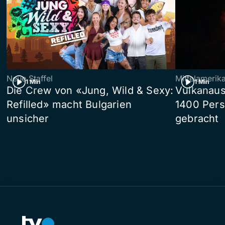
Neue Staffel
Mittelamerik
1 Min
1 Min
Die Crew von «Jung, Wild & Sexy:
Vulkanaus
Refilled» macht Bulgarien
1400 Pers
unsicher
gebracht