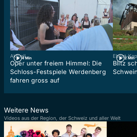
Aktuell
Ebnat-Kap
4 Min
2 Min
Oper unter freiem Himmel: Die
Blitz sc
Schloss-Festspiele Werdenberg
Schwein
fahren gross auf
Weitere News
Videos aus der Region, der Schweiz und aller Welt