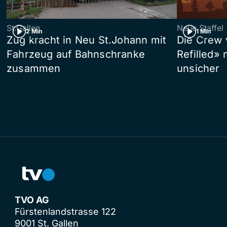
St.Gallen
Neue Staffel
2 Min
1 Min
Zug kracht in Neu St.Johann mit
Die Crew 
Fahrzeug auf Bahnschranke
Refilled»
zusammen
unsicher
TVO AG
Fürstenlandstrasse 122
9001 St. Gallen