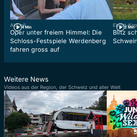
Aktuell
Ebnat-Kap
4 Min
2 Min
Oper unter freiem Himmel: Die
Blitz sc
Schloss-Festspiele Werdenberg
Schwein
fahren gross auf
Weitere News
Videos aus der Region, der Schweiz und aller Welt