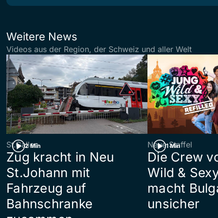
Weitere News
Videos aus der Region, der Schweiz und aller Welt
St.Gallen
Neue Staffel
2 Min
1 Min
Zug kracht in Neu
Die Crew v
St.Johann mit
Wild & Sexy
Fahrzeug auf
macht Bulg
Bahnschranke
unsicher