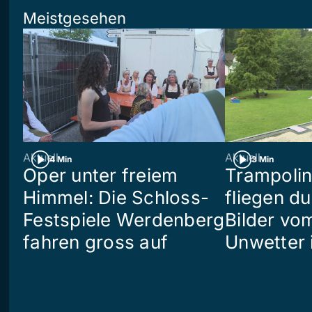
Meistgesehen
Aktuell
Aktuell
4 Min
3 Min
Oper unter freiem
Trampoli
Himmel: Die Schloss-
fliegen du
Festspiele Werdenberg
Bilder vo
fahren gross auf
Unwetter i