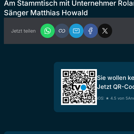
Am Stammtisch mit Unternehmer Rola
Sänger Matthias Howald
Jetzt teilen
Sie wollen k
Jetzt QR-Co
iOS: ★ 4.5 von 5
And