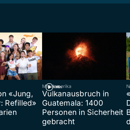
Mittelamerika
N
1 Min
on «Jung,
Vulkanausbruch in
«
: Refilled»
Guatemala: 1400
arien
Personen in Sicherheit
gebracht