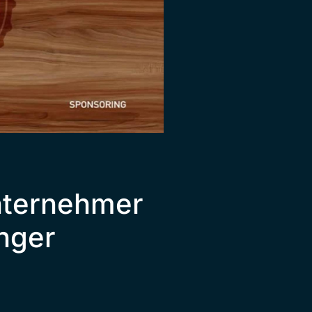
nternehmer
nger