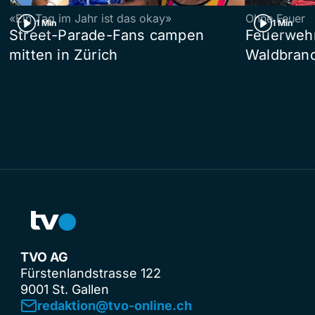
«Ein Tag im Jahr ist das okay»
Ohne Feuer
1 Min
1 Min
Street-Parade-Fans campen
Feuerwehr 
mitten in Zürich
Waldbrand
TVO AG
Fürstenlandstrasse 122
9001 St. Gallen
redaktion@tvo-online.ch