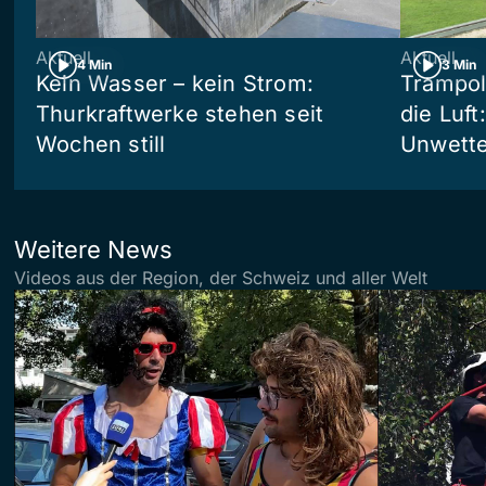
Aktuell
Aktuell
4 Min
3 Min
Kein Wasser – kein Strom:
Trampol
Thurkraftwerke stehen seit
die Luft
Wochen still
Unwetter
Weitere News
Videos aus der Region, der Schweiz und aller Welt