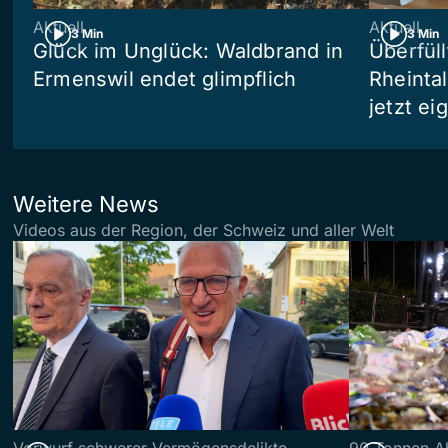
Aktuell
Aktuell
3 Min
3 Min
Glück im Unglück: Waldbrand in
Überfül
Ermenswil endet glimpflich
Rheinta
jetzt e
Weitere News
Videos aus der Region, der Schweiz und aller Welt