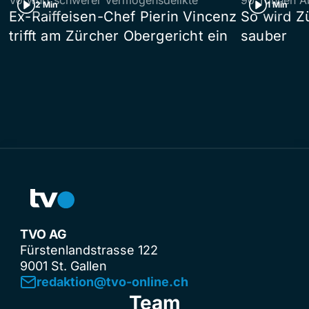
Vorwurf schwerer Vermögensdelikte
90 Tonnen Ab
2 Min
1 Min
Ex-Raiffeisen-Chef Pierin Vincenz
So wird Z
trifft am Zürcher Obergericht ein
sauber
TVO AG
Fürstenlandstrasse 122
9001 St. Gallen
redaktion@tvo-online.ch
Team