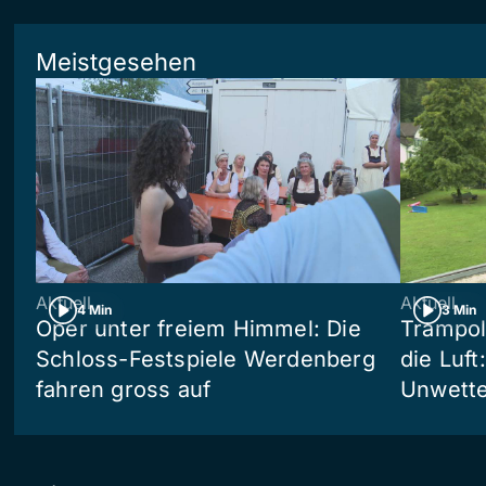
Meistgesehen
Aktuell
Aktuell
4 Min
3 Min
Oper unter freiem Himmel: Die
Trampol
Schloss-Festspiele Werdenberg
die Luft
fahren gross auf
Unwetter