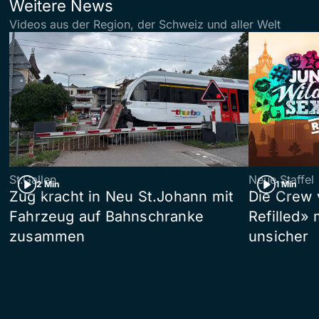
Weitere News
Videos aus der Region, der Schweiz und aller Welt
St.Gallen
Neue Staffel
2 Min
1 Min
Zug kracht in Neu St.Johann mit
Die Crew 
Fahrzeug auf Bahnschranke
Refilled»
zusammen
unsicher