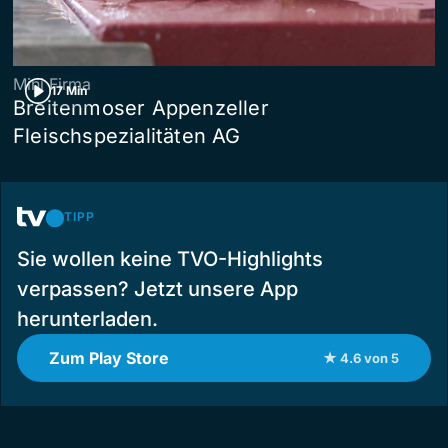
Mini Firma
17 Min
Breitenmoser Appenzeller
Fleischspezialitäten AG
TIPP
Sie wollen keine TVO-Highlights
verpassen? Jetzt unsere App
herunterladen.
Zum Play Store
★ 4.6 von 5