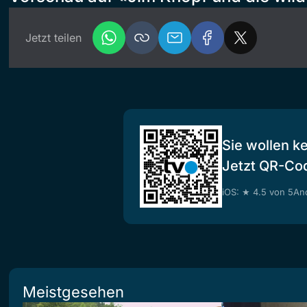
Jetzt teilen
Sie wollen k
Jetzt QR-Co
iOS: ★ 4.5 von 5
And
Meistgesehen