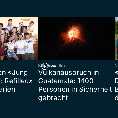
Mittelamerika
N
1 Min
on «Jung,
Vulkanausbruch in
«
: Refilled»
Guatemala: 1400
arien
Personen in Sicherheit
gebracht