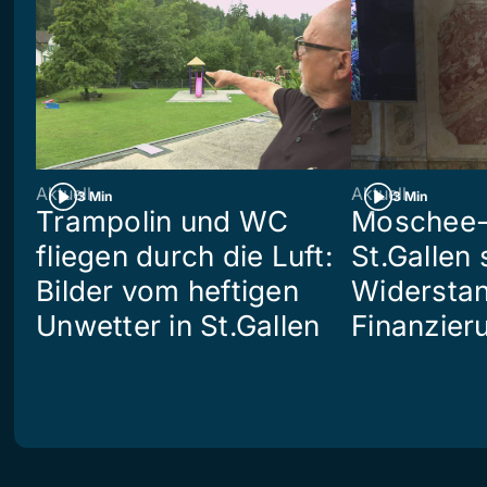
Aktuell
Aktuell
3 Min
3 Min
Trampolin und WC
Moschee-
fliegen durch die Luft:
St.Gallen 
Bilder vom heftigen
Widerstan
Unwetter in St.Gallen
Finanzier