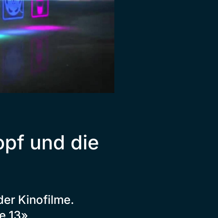
pf und die
der Kinofilme.
e 13»