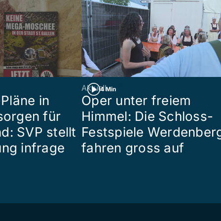
Aktuell
4 Min
Pläne in
Oper unter freiem
sorgen für
Himmel: Die Schloss-
d: SVP stellt
Festspiele Werdenber
ung infrage
fahren gross auf