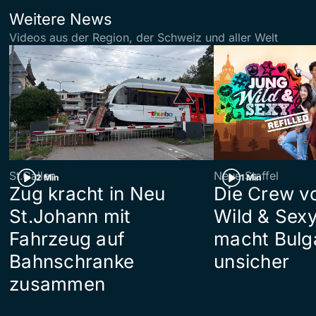
Weitere News
Videos aus der Region, der Schweiz und aller Welt
St.Gallen
Neue Staffel
2 Min
1 Min
Zug kracht in Neu
Die Crew v
St.Johann mit
Wild & Sexy
Fahrzeug auf
macht Bulg
Bahnschranke
unsicher
zusammen