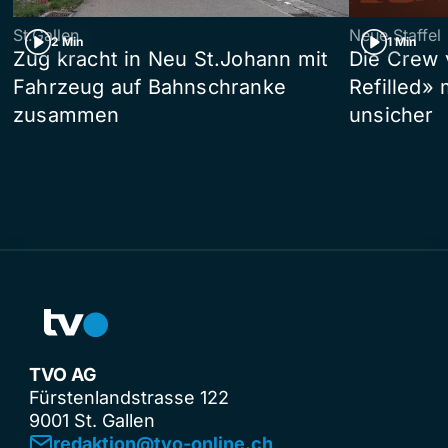
St.Gallen
Neue Staffel
2 Min
1 Min
Zug kracht in Neu St.Johann mit
Die Crew 
Fahrzeug auf Bahnschranke
Refilled»
zusammen
unsicher
TVO AG
Fürstenlandstrasse 122
9001 St. Gallen
redaktion@tvo-online.ch