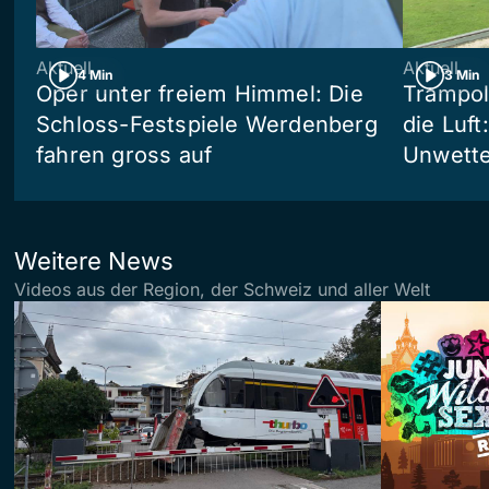
Aktuell
Aktuell
4 Min
3 Min
Oper unter freiem Himmel: Die
Trampol
Schloss-Festspiele Werdenberg
die Luft
fahren gross auf
Unwetter
Weitere News
Videos aus der Region, der Schweiz und aller Welt