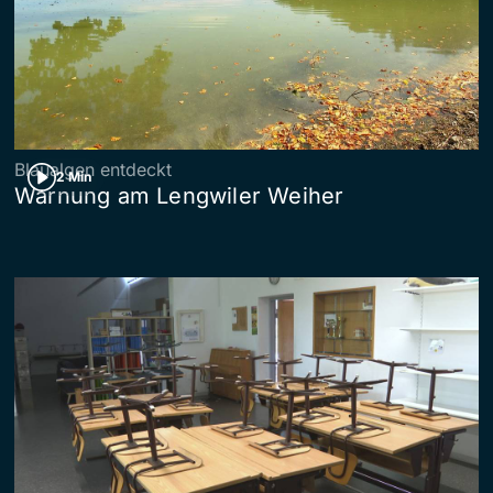
Blaualgen entdeckt
2 Min
Warnung am Lengwiler Weiher