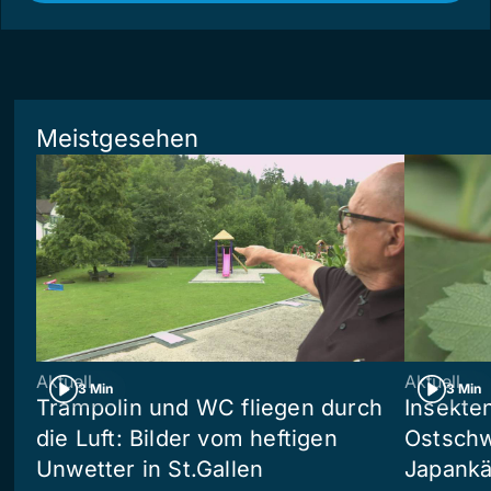
Meistgesehen
Aktuell
Aktuell
3 Min
3 Min
Trampolin und WC fliegen durch
Insekte
die Luft: Bilder vom heftigen
Ostschw
Unwetter in St.Gallen
Japankä