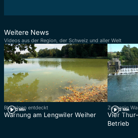
Weitere News
Videos aus der Region, der Schweiz und aller Welt
Blaualgen entdeckt
Zu wenig Wa
2 Min
2 Min
Warnung am Lengwiler Weiher
Vier Thur
Betrieb