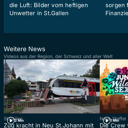
die Luft: Bilder vom heftigen
sorgen 
Unwetter in St.Gallen
Finanzi
Weitere News
Videos aus der Region, der Schweiz und aller Welt
St.Gallen
Neue Staffel
2 Min
1 Min
Zug kracht in Neu St.Johann mit
Die Crew 