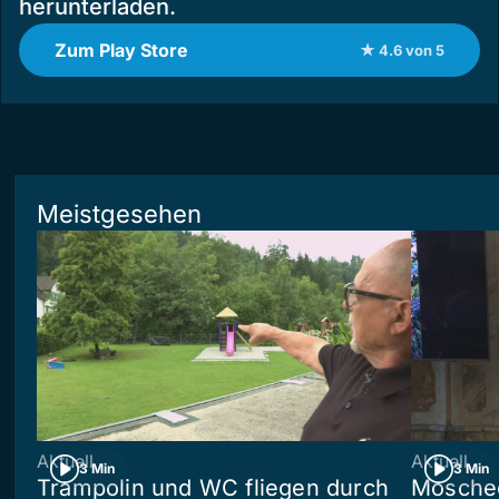
herunterladen.
Zum Play Store
★ 4.6 von 5
Meistgesehen
Aktuell
Aktuell
3 Min
3 Min
Trampolin und WC fliegen durch
Moschee