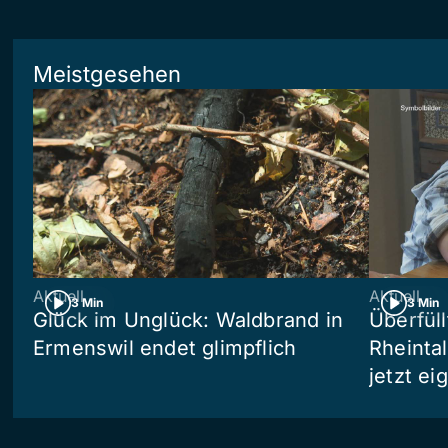
Meistgesehen
Aktuell
Aktuell
3 Min
3 Min
Glück im Unglück: Waldbrand in
Überfül
Ermenswil endet glimpflich
Rheinta
jetzt e