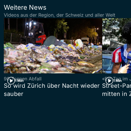
Weitere News
Videos aus der Region, der Schweiz und aller Welt
90 Tonnen Abfall
«Ein Tag im 
1 Min
1 Min
So wird Zürich über Nacht wieder
Street-P
sauber
mitten in 