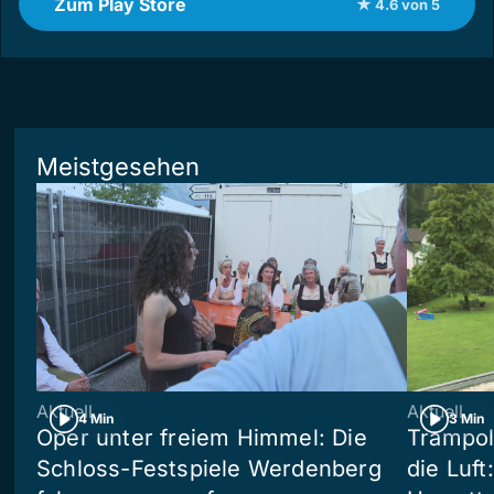
Zum Play Store
★ 4.6 von 5
Meistgesehen
Aktuell
Aktuell
4 Min
3 Min
Oper unter freiem Himmel: Die
Trampol
Schloss-Festspiele Werdenberg
die Luft