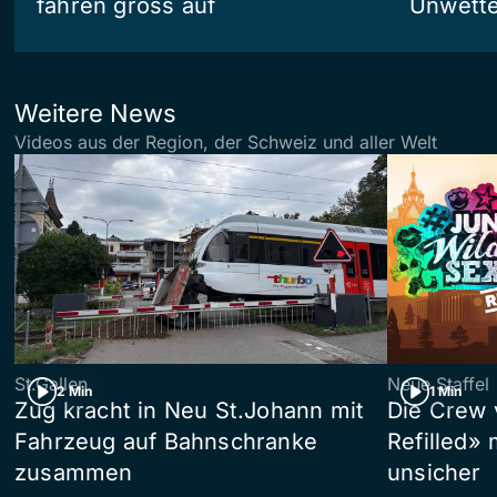
fahren gross auf
Unwetter
Weitere News
Videos aus der Region, der Schweiz und aller Welt
St.Gallen
Neue Staffel
2 Min
1 Min
Zug kracht in Neu St.Johann mit
Die Crew 
Fahrzeug auf Bahnschranke
Refilled»
zusammen
unsicher