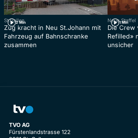
St.Gallen
Neue Staffel
2 Min
1 Min
Zug kracht in Neu St.Johann mit
Die Crew 
Fahrzeug auf Bahnschranke
Refilled»
zusammen
unsicher
TVO AG
Fürstenlandstrasse 122