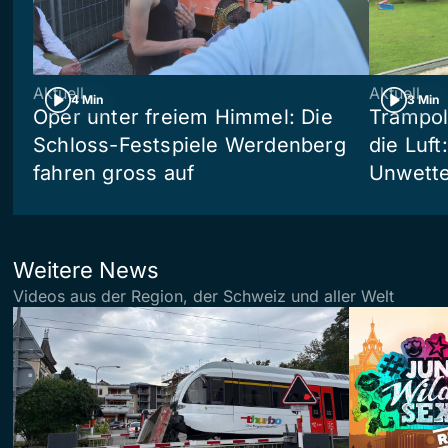
Aktuell
Aktuell
4 Min
3 Min
Oper unter freiem Himmel: Die
Trampol
Schloss-Festspiele Werdenberg
die Luft
fahren gross auf
Unwetter
Weitere News
Videos aus der Region, der Schweiz und aller Welt