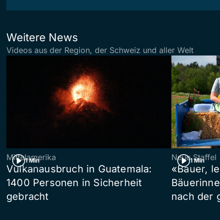
Weitere News
Videos aus der Region, der Schweiz und aller Welt
Mittelamerika
Neue Staffel
1 Min
1 Min
Vulkanausbruch in Guatemala:
«Bauer, l
1400 Personen in Sicherheit
Bäuerinne
gebracht
nach der 