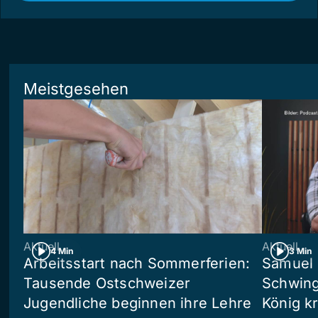
Meistgesehen
Aktuell
Aktuell
4 Min
3 Min
Arbeitsstart nach Sommerferien:
Samuel 
Tausende Ostschweizer
Schwing
Jugendliche beginnen ihre Lehre
König kr